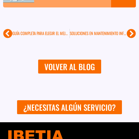
GUÍA COMPLETA PARA ELEGIR EL MEJOR SISTEMA DE VIDEOVIGILANCIA EN 2024
SOLUCIONES EN MANTENIMIENTO INFORMÁTICO PARA OFICINAS
Prev
Ne
VOLVER AL BLOG
¿NECESITAS ALGÚN SERVICIO?