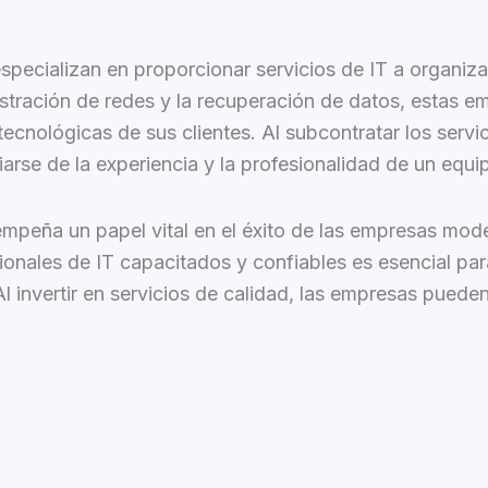
specializan en proporcionar servicios de IT a organiz
istración de redes y la recuperación de datos, estas 
 tecnológicas de sus clientes. Al subcontratar los ser
arse de la experiencia y la profesionalidad de un equi
empeña un papel vital en el éxito de las empresas mod
sionales de IT capacitados y confiables es esencial p
l invertir en servicios de calidad, las empresas pueden
 servicio técnico de IT. Si desea obtener más informac
onerse en contacto con nosotros para una consulta pe