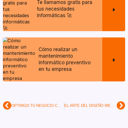
Te llamamos gratis para
tus necesidades
informáticas 🚀
Cómo realizar un
mantenimiento
informático preventivo
en tu empresa
Prev
Ne
OPTIMIZA TU NEGOCIO CON EL MANTENIMIENTO INFORMÁTICO
EL ARTE DEL DISEÑO WEB PARA TIENDAS EN LÍNEA