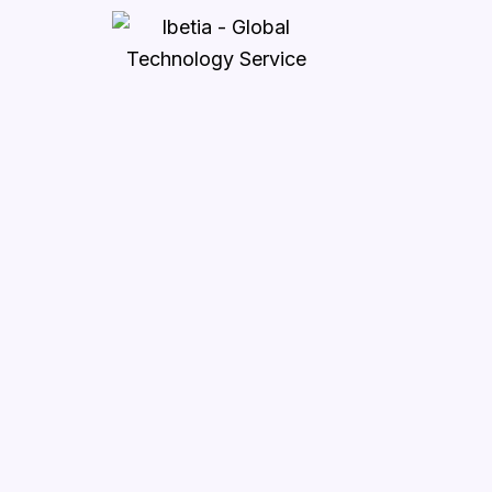
Ir
al
contenido